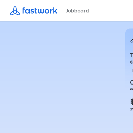
Jobboard
อ
ร