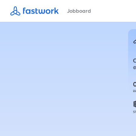
Jobboard
อ
ร