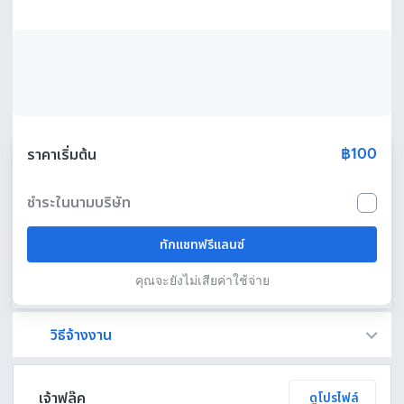
฿100
ราคาเริ่มต้น
ชำระในนามบริษัท
ทักแชทฟรีแลนซ์
คุณจะยังไม่เสียค่าใช้จ่าย
วิธีจ้างงาน
Fastwork เป็นตัวกลางถือเงินของคุณ เพื่อความปลอดภัย และฟรีแลนซ์จะได้รับเงิน หลังจากผู้ว่าจ้างจะกดอนุมัติงานแล้วเท่านั้น!
ทักแชทเพื่อคุยรายละเอียดและบรีฟงานกับฟรีแลนซ์ได้ทันทีโดยไม่มีค่าใช้จ่าย
ตกลงจ้างงาน โดยขอใบเสนอราคากับฟรีแลนซ์ ตรวจสอบรายละเอียดและชำระเงินได้ทันที
เมื่อฟรีแลนซ์ทำงานตามข้อตกลงและส่งงานขั้น สุดท้ายแล้ว ผู้จ้างสามารถตรวจสอบ ขอแก้ไขหรืออนุมัติได้ตามข้อตกลง
เจ้าฟลุ๊ค
ดูโปรไฟล์