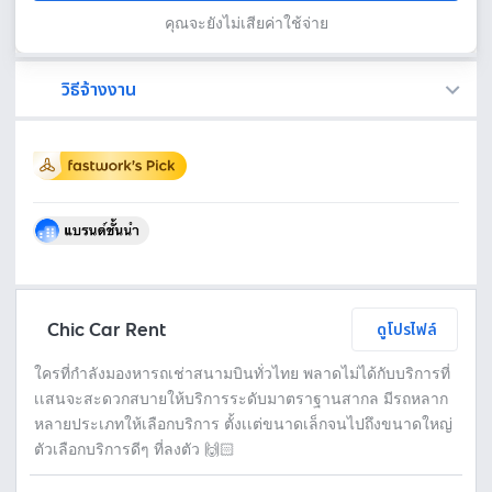
คุณจะยังไม่เสียค่าใช้จ่าย
วิธีจ้างงาน
Fastwork เป็นตัวกลางถือเงินของคุณ เพื่อความปลอดภัย และฟรีแลนซ์จะได้รับเงิน หลังจากผู้ว่าจ้างจะกดอนุมัติงานแล้วเท่านั้น!
ทักแชทเพื่อคุยรายละเอียดและบรีฟงานกับฟรีแลนซ์ได้ทันทีโดยไม่มีค่าใช้จ่าย
ตกลงจ้างงาน โดยขอใบเสนอราคากับฟรีแลนซ์ ตรวจสอบรายละเอียดและชำระเงินได้ทันที
เมื่อฟรีแลนซ์ทำงานตามข้อตกลงและส่งงานขั้น สุดท้ายแล้ว ผู้จ้างสามารถตรวจสอบ ขอแก้ไขหรืออนุมัติได้ตามข้อตกลง
Chic Car Rent
ดูโปรไฟล์
ใครที่กำลังมองหารถเช่าสนามบินทั่วไทย พลาดไม่ได้กับบริการที่
เเสนจะสะดวกสบายให้บริการระดับมาตราฐานสากล มีรถหลาก
หลายประเภทให้เลือกบริการ ตั้งเเต่ขนาดเล็กจนไปถึงขนาดใหญ่
ตัวเลือกบริการดีๆ ที่ลงตัว 🙌🏻