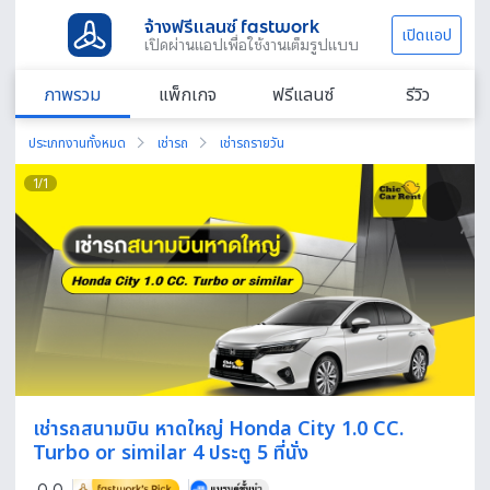
จ้างฟรีแลนซ์ fastwork
เปิดแอป
เปิดผ่านแอปเพื่อใช้งานเต็มรูปแบบ
ภาพรวม
แพ็กเกจ
ฟรีแลนซ์
รีวิว
ประเภทงานทั้งหมด
เช่ารถ
เช่ารถรายวัน
1
/
1
เช่ารถสนามบิน หาดใหญ่ Honda City 1.0 CC.
Turbo or similar 4 ประตู 5 ที่นั่ง