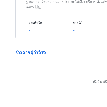
ฐานสากล มีรถหลากหลายประเภทให้เลือกบริการ ตั้งเเต่ข
ลงตัว 🙌🏻
งานสำเร็จ
ขายได้
-
-
รีวิวจากผู้ว่าจ้าง
เริ่มจ้างฟ