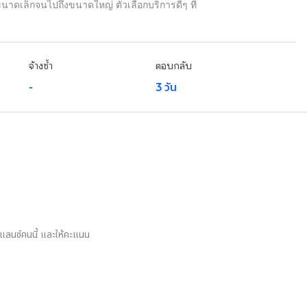
นาดเล็กจนไปถึงขนาดใหญ่ ตัวเลือกบริการดีๆ ที่
จ้างซ้ำ
ตอบกลับ
-
3 วัน
รีแลนซ์คนนี้ และให้คะแนน