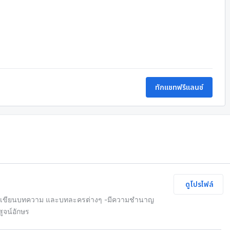
ทักแชทฟรีแลนซ์
ดูโปรไฟล์
ารเขียนบทความ และบทละครต่างๆ -มีความชำนาญ
ูจน์อักษร