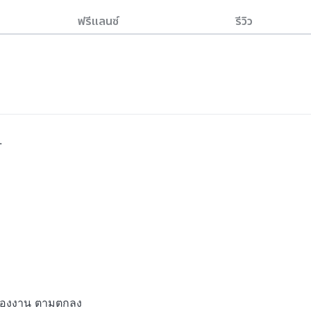
ฟรีแลนซ์
รีวิว


ของงาน ตามตกลง
