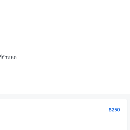
ี่กำหนด

฿250