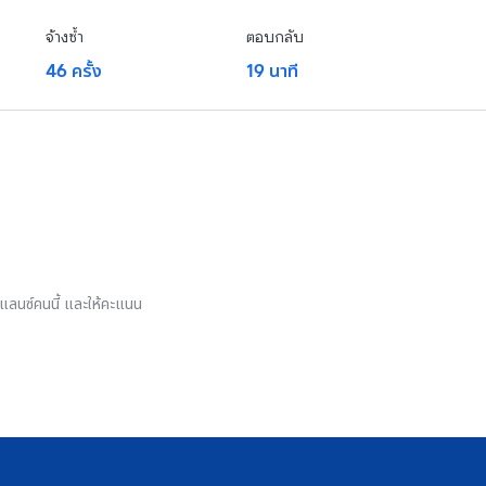
จ้างซ้ำ
ตอบกลับ
46 ครั้ง
19 นาที
รีแลนซ์คนนี้ และให้คะแนน