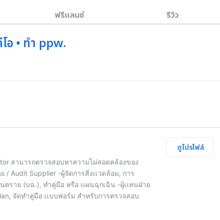
ฟรีแลนซ์
รีวิว
ีดีโอ • ทำ ppw.
ดูโปรไฟล์
Auditor สามารถตรวจสอบหาความไม่สอดคล้องของ
 Audit Supplier -ผู้จัดการสิ่งเเวดล้อม, การ
ันตราย (บฉ.), ทำคู่มือ หรือ เเผนฉุกเฉิน -ผู้เเทนฝ่าย
Plan, จัดทำคู่มือ เเบบฟอร์ม สำหรับการตรวจสอบ