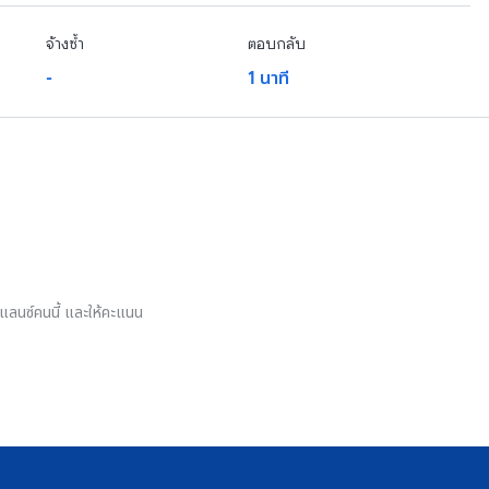
จ้างซ้ำ
ตอบกลับ
-
1 นาที
รีแลนซ์คนนี้ และให้คะแนน