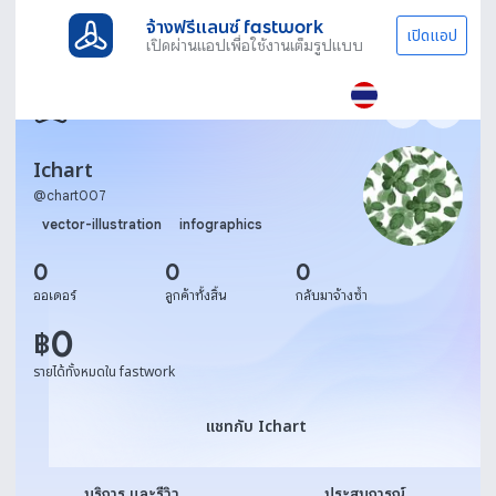
จ้างฟรีแลนซ์ fastwork
เปิดแอป
เปิดผ่านแอปเพื่อใช้งานเต็มรูปแบบ
Ichart
@
chart007
vector-illustration
infographics
0
0
0
ออเดอร์
ลูกค้าทั้งสิ้น
กลับมาจ้างซ้ำ
0
฿
รายได้ทั้งหมดใน fastwork
แชทกับ Ichart
แชทกับ Ichart
บริการ และรีวิว
ประสบการณ์