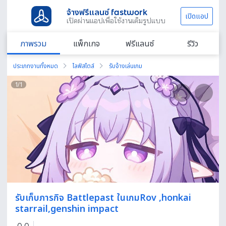
จ้างฟรีแลนซ์ fastwork
เปิดแอป
เปิดผ่านแอปเพื่อใช้งานเต็มรูปแบบ
ภาพรวม
แพ็กเกจ
ฟรีแลนซ์
รีวิว
ประเภทงานทั้งหมด
ไลฟ์สไตล์
รับจ้างเล่นเกม
1
/
1
รับเก็บภารกิจ Battlepast ในเกมRov ,honkai
starrail,genshin impact