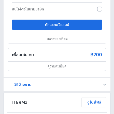
สนใจจ้างในนามบริษัท
ทักแชทฟรีแลนซ์
ย่อรายละเอียด
฿200
เพื่อนเล่นเกม
ดูรายละเอียด
วิธีจ้างงาน
Fastwork เป็นตัวกลางถือเงินของคุณ เพื่อความปลอดภัย และฟรีแลนซ์จะได้รับเงิน หลังจากผู้ว่าจ้างจะกดอนุมัติงานแล้วเท่านั้น!
ทักแชทเพื่อคุยรายละเอียดและบรีฟงานกับฟรีแลนซ์ได้ทันทีโดยไม่มีค่าใช้จ่าย
ตกลงจ้างงาน โดยขอใบเสนอราคากับฟรีแลนซ์ ตรวจสอบรายละเอียดและชำระเงินได้ทันที
เมื่อฟรีแลนซ์ทำงานตามข้อตกลงและส่งงานขั้น สุดท้ายแล้ว ผู้จ้างสามารถตรวจสอบ ขอแก้ไขหรืออนุมัติได้ตามข้อตกลง
TTERMz
ดูโปรไฟล์