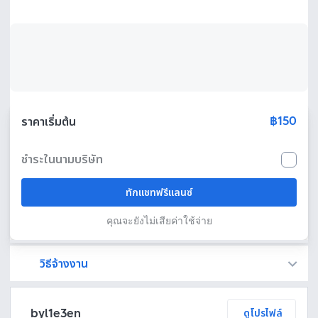
฿150
ราคาเริ่มต้น
ชำระในนามบริษัท
ทักแชทฟรีแลนซ์
คุณจะยังไม่เสียค่าใช้จ่าย
วิธีจ้างงาน
Fastwork เป็นตัวกลางถือเงินของคุณ เพื่อความปลอดภัย และฟรีแลนซ์จะได้รับเงิน หลังจากผู้ว่าจ้างจะกดอนุมัติงานแล้วเท่านั้น!
ทักแชทเพื่อคุยรายละเอียดและบรีฟงานกับฟรีแลนซ์ได้ทันทีโดยไม่มีค่าใช้จ่าย
ตกลงจ้างงาน โดยขอใบเสนอราคากับฟรีแลนซ์ ตรวจสอบรายละเอียดและชำระเงินได้ทันที
เมื่อฟรีแลนซ์ทำงานตามข้อตกลงและส่งงานขั้น สุดท้ายแล้ว ผู้จ้างสามารถตรวจสอบ ขอแก้ไขหรืออนุมัติได้ตามข้อตกลง
byl1e3en
ดูโปรไฟล์