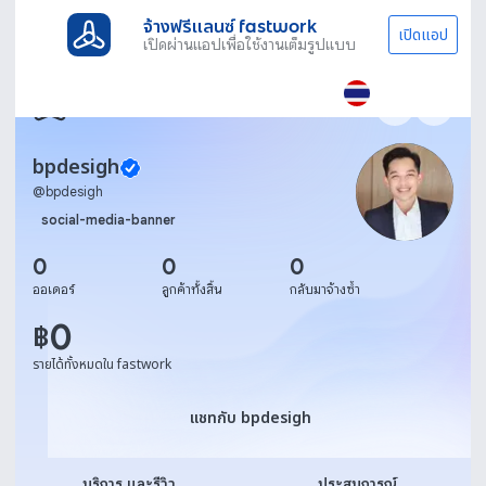
จ้างฟรีแลนซ์ fastwork
เปิดแอป
เปิดผ่านแอปเพื่อใช้งานเต็มรูปแบบ
bpdesigh
@
bpdesigh
social-media-banner
0
0
0
ออเดอร์
ลูกค้าทั้งสิ้น
กลับมาจ้างซ้ำ
0
฿
รายได้ทั้งหมดใน fastwork
แชทกับ bpdesigh
แชทกับ bpdesigh
บริการ และรีวิว
ประสบการณ์