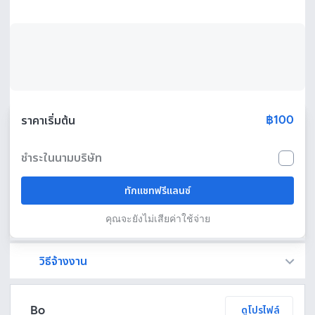
฿100
ราคาเริ่มต้น
ชำระในนามบริษัท
ทักแชทฟรีแลนซ์
คุณจะยังไม่เสียค่าใช้จ่าย
วิธีจ้างงาน
Fastwork เป็นตัวกลางถือเงินของคุณ เพื่อความปลอดภัย และฟรีแลนซ์จะได้รับเงิน หลังจากผู้ว่าจ้างจะกดอนุมัติงานแล้วเท่านั้น!
ทักแชทเพื่อคุยรายละเอียดและบรีฟงานกับฟรีแลนซ์ได้ทันทีโดยไม่มีค่าใช้จ่าย
ตกลงจ้างงาน โดยขอใบเสนอราคากับฟรีแลนซ์ ตรวจสอบรายละเอียดและชำระเงินได้ทันที
เมื่อฟรีแลนซ์ทำงานตามข้อตกลงและส่งงานขั้น สุดท้ายแล้ว ผู้จ้างสามารถตรวจสอบ ขอแก้ไขหรืออนุมัติได้ตามข้อตกลง
Bo
ดูโปรไฟล์