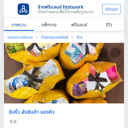
จ้างฟรีแลนซ์ fastwork
เปิดแอป
เปิดผ่านแอปเพื่อใช้งานเต็มรูปแบบ
ภาพรวม
แพ็กเกจ
ฟรีแลนซ์
รีวิว
ประเภทงานทั้งหมด
เว็บไซต์และเทคโนโลยี
อื่นๆ
1
/
1
รับหิ้ว ส่งสินค้า จองคิว
0.0