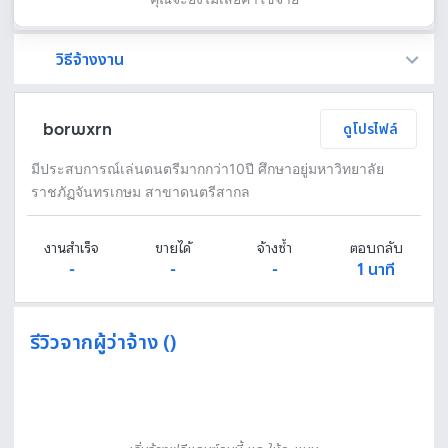
วิธีจ้างงาน
Fastwork เป็นตัวกลางถือเงินของคุณ เพื่อความปลอดภัย และฟรีแลนซ์จะได้รับเงิน หลังจากผู้ว่าจ้างจะกดอนุมัติงานแล้วเท่านั้น!
ทักแชทเพื่อคุยรายละเอียดและบรีฟงานกับฟรีแลนซ์ได้ทันทีโดยไม่มีค่าใช้จ่าย
ตกลงจ้างงาน โดยขอใบเสนอราคากับฟรีแลนซ์ ตรวจสอบรายละเอียดและชำระเงินได้ทันที
เมื่อฟรีแลนซ์ทำงานตามข้อตกลงและส่งงานขั้น สุดท้ายแล้ว ผู้จ้างสามารถตรวจสอบ ขอแก้ไขหรืออนุมัติได้ตามข้อตกลง
borwxrn
ดูโปรไฟล์
มีประสบการณ์เล่นดนตรีมากกว่า10ปี ศึกษาอยู่มหาวิทยาลัย
ราชภัฏจันทรเกษม สาขาดนตรีสากล
งานสำเร็จ
ขายได้
จ้างซ้ำ
ตอบกลับ
-
-
-
1 นาที
รีวิวจากผู้ว่าจ้าง ()