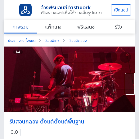
จ้างฟรีแลนซ์ fastwork
เปิดแอป
เปิดผ่านแอปเพื่อใช้งานเต็มรูปแบบ
ภาพรวม
แพ็กเกจ
ฟรีแลนซ์
รีวิว
ประเภทงานทั้งหมด
เรียนพิเศษ
เรียนตีกลอง
1
/
4
รับสอนกลอง ตั้งแต่ตั้งแต่พื้นฐาน
0.0