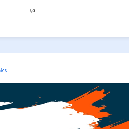
Ask AI
ics