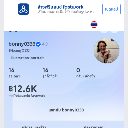
จ้างฟรีแลนซ์ fastwork
เปิดแอป
เปิดผ่านแอปเพื่อใช้งานเต็มรูปแบบ
bonny0333
4.9
@
bonny0333
illustration-portrait
16
16
0
ออเดอร์
ลูกค้าทั้งสิ้น
กลับมาจ้างซ้ำ
12.6K
฿
รายได้ทั้งหมดใน fastwork
แชทกับ bonny0333
แชทกับ bonny0333
บริการ และรีวิว
ประสบการณ์