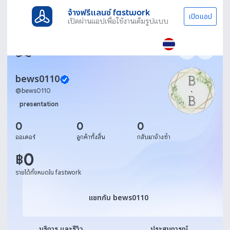
จ้างฟรีแลนซ์ fastwork
เปิดแอป
เปิดผ่านแอปเพื่อใช้งานเต็มรูปแบบ
bews0110
@
bews0110
presentation
0
0
0
ออเดอร์
ลูกค้าทั้งสิ้น
กลับมาจ้างซ้ำ
0
฿
รายได้ทั้งหมดใน fastwork
แชทกับ bews0110
แชทกับ bews0110
บริการ และรีวิว
ประสบการณ์