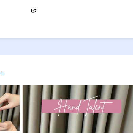
Ask AI
ng