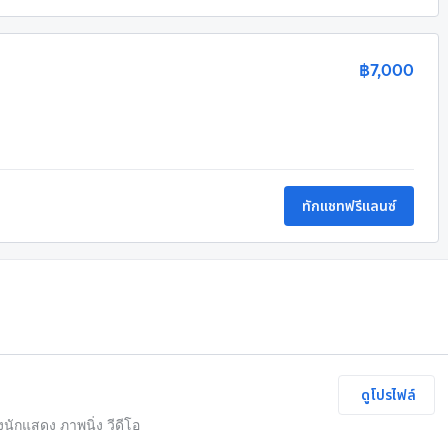
฿7,000
ทักแชทฟรีแลนซ์
ดูโปรไฟล์
นักแสดง ภาพนิ่ง วีดีโอ