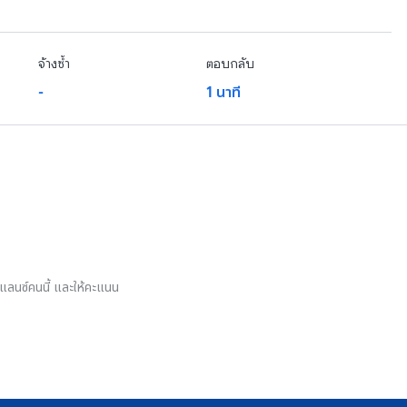
จ้างซ้ำ
ตอบกลับ
-
1 นาที
รีแลนซ์คนนี้ และให้คะแนน