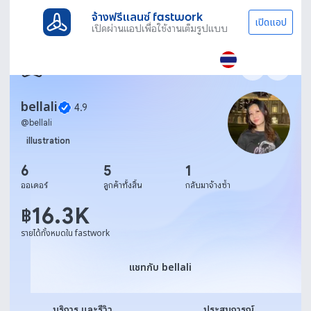
จ้างฟรีแลนซ์ fastwork
เปิดแอป
เปิดผ่านแอปเพื่อใช้งานเต็มรูปแบบ
bellali
4.9
@
bellali
illustration
6
5
1
ออเดอร์
ลูกค้าทั้งสิ้น
กลับมาจ้างซ้ำ
16.3K
฿
รายได้ทั้งหมดใน fastwork
แชทกับ bellali
แชทกับ bellali
บริการ และรีวิว
ประสบการณ์