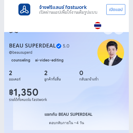
จ้างฟรีแลนซ์ fastwork
เปิดแอป
เปิดผ่านแอปเพื่อใช้งานเต็มรูปแบบ
BEAU SUPERDEAL
5.0
@
beausuperd
counseling
ai-video-editing
2
2
0
ออเดอร์
ลูกค้าทั้งสิ้น
กลับมาจ้างซ้ำ
1,350
฿
รายได้ทั้งหมดใน fastwork
แชทกับ BEAU SUPERDEAL
แชทกับ BEAU SUPERDEAL
ตอบกลับภายใน ~4 วัน