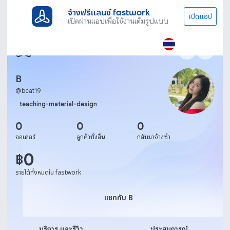
จ้างฟรีแลนซ์ fastwork
เปิดแอป
เปิดผ่านแอปเพื่อใช้งานเต็มรูปแบบ
B
@
bcat19
teaching-material-design
0
0
0
ออเดอร์
ลูกค้าทั้งสิ้น
กลับมาจ้างซ้ำ
0
฿
รายได้ทั้งหมดใน fastwork
แชทกับ B
แชทกับ B
บริการ และรีวิว
ประสบการณ์