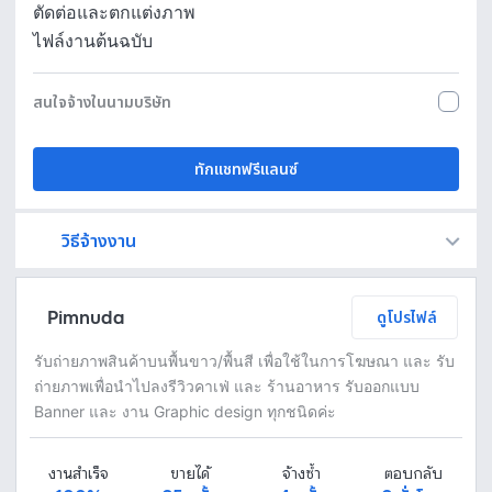
ตัดต่อและตกแต่งภาพ
ไฟล์งานต้นฉบับ
สนใจจ้างในนามบริษัท
ทักแชทฟรีแลนซ์
วิธีจ้างงาน
Fastwork เป็นตัวกลางถือเงินของคุณ เพื่อความปลอดภัย และฟรีแลนซ์จะได้รับเงิน หลังจากผู้ว่าจ้างจะกดอนุมัติงานแล้วเท่านั้น!
ทักแชทเพื่อคุยรายละเอียดและบรีฟงานกับฟรีแลนซ์ได้ทันทีโดยไม่มีค่าใช้จ่าย
ตกลงจ้างงาน โดยขอใบเสนอราคากับฟรีแลนซ์ ตรวจสอบรายละเอียดและชำระเงินได้ทันที
เมื่อฟรีแลนซ์ทำงานตามข้อตกลงและส่งงานขั้น สุดท้ายแล้ว ผู้จ้างสามารถตรวจสอบ ขอแก้ไขหรืออนุมัติได้ตามข้อตกลง
Pimnuda
ดูโปรไฟล์
รับถ่ายภาพสินค้าบนพื้นขาว/พื้นสี เพื่อใช้ในการโฆษณา และ รับ
ถ่ายภาพเพื่อนำไปลงรีวิวคาเฟ่ และ ร้านอาหาร รับออกแบบ
Banner และ งาน Graphic design ทุกชนิดค่ะ
งานสำเร็จ
ขายได้
จ้างซ้ำ
ตอบกลับ