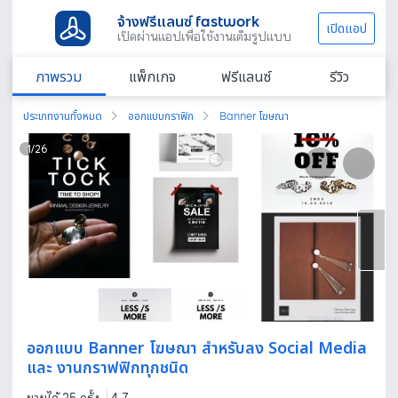
จ้างฟรีแลนซ์ fastwork
เปิดแอป
เปิดผ่านแอปเพื่อใช้งานเต็มรูปแบบ
ภาพรวม
แพ็กเกจ
ฟรีแลนซ์
รีวิว
ประเภทงานทั้งหมด
ออกแบบกราฟิก
Banner โฆษณา
1
/
26
ออกแบบ Banner โฆษณา สำหรับลง Social Media
และ งานกราฟฟิกทุกชนิด