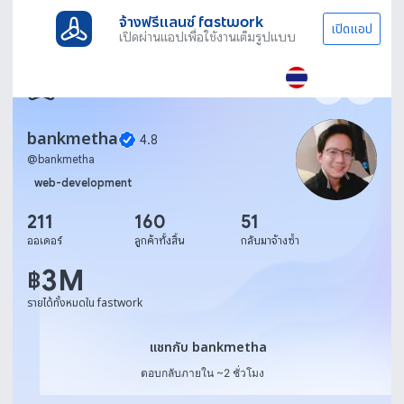
จ้างฟรีแลนซ์ fastwork
เปิดแอป
เปิดผ่านแอปเพื่อใช้งานเต็มรูปแบบ
bankmetha
4.8
@
bankmetha
web-development
211
160
51
ออเดอร์
ลูกค้าทั้งสิ้น
กลับมาจ้างซ้ำ
3M
฿
รายได้ทั้งหมดใน fastwork
แชทกับ bankmetha
แชทกับ bankmetha
ตอบกลับภายใน ~2 ชั่วโมง