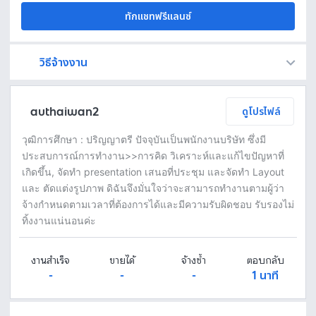
ทักแชทฟรีแลนซ์
วิธีจ้างงาน
Fastwork เป็นตัวกลางถือเงินของคุณ เพื่อความปลอดภัย และฟรีแลนซ์จะได้รับเงิน หลังจากผู้ว่าจ้างจะกดอนุมัติงานแล้วเท่านั้น!
ทักแชทเพื่อคุยรายละเอียดและบรีฟงานกับฟรีแลนซ์ได้ทันทีโดยไม่มีค่าใช้จ่าย
ตกลงจ้างงาน โดยขอใบเสนอราคากับฟรีแลนซ์ ตรวจสอบรายละเอียดและชำระเงินได้ทันที
เมื่อฟรีแลนซ์ทำงานตามข้อตกลงและส่งงานขั้น สุดท้ายแล้ว ผู้จ้างสามารถตรวจสอบ ขอแก้ไขหรืออนุมัติได้ตามข้อตกลง
authaiwan2
ดูโปรไฟล์
วุฒิการศึกษา : ปริญญาตรี ปัจจุบันเป็นพนักงานบริษัท ซึ่งมี
ประสบการณ์การทำงาน>>การคิด วิเคราะห์และแก้ไขปัญหาที่
เกิดขึ้น, จัดทำ presentation เสนอที่ประชุม และจัดทำ Layout
และ ตัดแต่งรูปภาพ ดิฉันจึงมั่นใจว่าจะสามารถทำงานตามผู้ว่า
จ้างกำหนดตามเวลาที่ต้องการได้และมีความรับผิดชอบ รับรองไม่
ทิ้งงานแน่นอนค่ะ
งานสำเร็จ
ขายได้
จ้างซ้ำ
ตอบกลับ
-
-
-
1 นาที