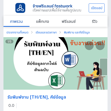
จ้างฟรีแลนซ์ fastwork
เปิดแอป
เปิดผ่านแอปเพื่อใช้งานเต็มรูปแบบ
ภาพรวม
แพ็กเกจ
ฟรีแลนซ์
รีวิว
ประเภทงานทั้งหมด
เขียนและแปลภาษา
พิมพ์งาน และคีย์ข้อมูล
1
/
5
รับพิมพ์งาน [TH/EN], คีย์ข้อมูล
0.0