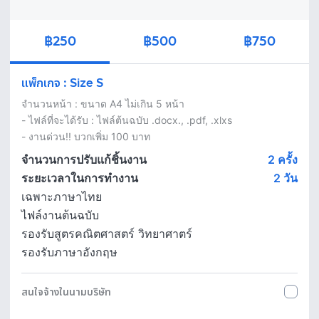
฿250
฿500
฿750
แพ็กเกจ
:
Size S
จำนวนหน้า : ขนาด A4 ไม่เกิน 5 หน้า

- ไฟล์ที่จะได้รับ : ไฟล์ต้นฉบับ .docx., .pdf, .xlxs 

- งานด่วน!! บวกเพิ่ม 100 บาท
จำนวนการปรับแก้ชิ้นงาน
2 ครั้ง
ระยะเวลาในการทำงาน
2
วัน
เฉพาะภาษาไทย
ไฟล์งานต้นฉบับ
รองรับสูตรคณิตศาสตร์ วิทยาศาตร์
รองรับภาษาอังกฤษ
สนใจจ้างในนามบริษัท