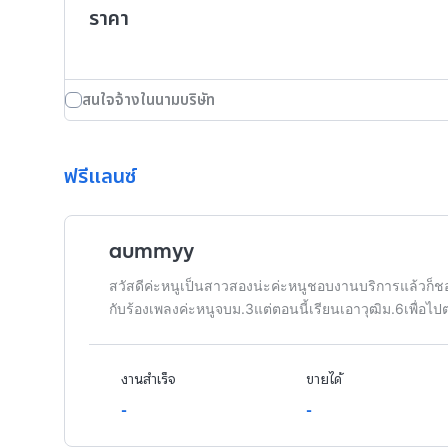
ราคา
สนใจจ้างในนามบริษัท
ฟรีแลนซ์
aummyy
สวัสดีค่ะหนูเป็นสาวสองน่ะค่ะหนูชอบงานบริการแล้วก็ช
กับร้องเพลงค่ะหนูจบม.3แต่ตอนนี้เรียนเอาวุฒิม.6เพื่อไปต
งานสำเร็จ
ขายได้
-
-