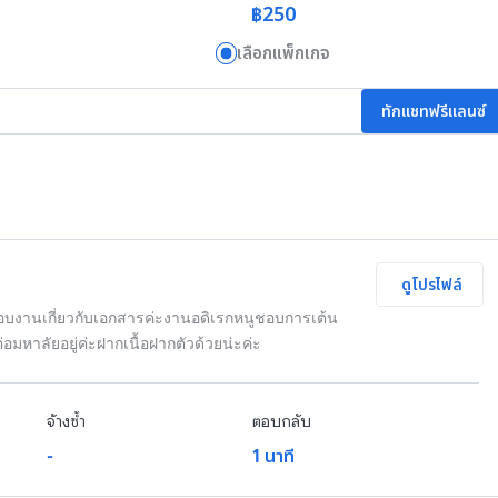
฿250
เลือกแพ็กเกจ
ทักแชทฟรีแลนซ์
ดูโปรไฟล์
อบงานเกี่ยวกับเอกสารค่ะงานอดิเรกหนูชอบการเต้น
่อมหาลัยอยู่ค่ะฝากเนื้อฝากตัวด้วยน่ะค่ะ
จ้างซ้ำ
ตอบกลับ
-
1 นาที