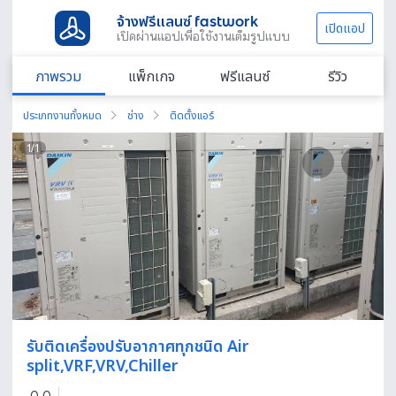
จ้างฟรีแลนซ์ fastwork
เปิดแอป
เปิดผ่านแอปเพื่อใช้งานเต็มรูปแบบ
ภาพรวม
แพ็กเกจ
ฟรีแลนซ์
รีวิว
ประเภทงานทั้งหมด
ช่าง
ติดตั้งแอร์
1
/
1
รับติดเครื่องปรับอากาศทุกชนิด Air
split,VRF,VRV,Chiller