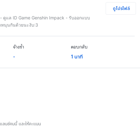
ดูโปรไฟล์
บงาน - ดูแล ID Game Genshin Impack - รับออกแบบ
฿1,500
ดหนุนกันด้วยนะงับ:3
จ้างซ้ำ
ตอบกลับ
-
1 นาที
บทุกด้านใน 1 เดือน ⏳

มากขึ้น เนื่องจากมีรายละเอียดเพิ่มเติมที่อาจไม่ได้ใส่**
ัปดาห์และรายเดือน
ีเว้นท์ประจำเดือน(เท่าที่ไหว)
ี่ไหว)
รีแลนซ์คนนี้ และให้คะแนน
่ครบ 15 จุด
งสมบัติ)