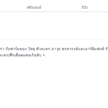
ฟรีแลนซ์
รีวิว
ก่า รับฟาร์มของ วัสดุ ตัวละคร อาวุธ พรสวรรค์และอาร์ติแฟกต์ ร
ะคร/ศึกเดือดแดนเร้นลับ ⭐
