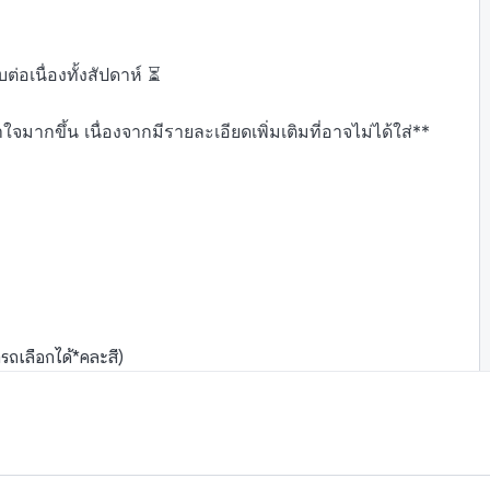
่อเนื่องทั้งสัปดาห์ ⏳

มากขึ้น เนื่องจากมีรายละเอียดเพิ่มเติมที่อาจไม่ได้ใส่**
ารถเลือกได้*คละสี)
ทักแชทฟรีแลนซ์