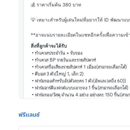
💰 ราคาเริ่มต้น 380 บาท 

💡 เหมาะสำหรับผู้เล่นใหม่ที่อยากให้ ID พัฒนาแบบต
**อาจแนบรายละเอียดในแชทอีกครั้งเพื่อความเข้าใจ
สิ่งที่ลูกค้าจะได้รับ
•
ทำเควสประจำวัน + รับของ
•
ทำเควส BP รายวันและรายสัปดาห์
•
ทำเควสชื่อเสียงรายสัปดาห์ 1 เมือง(สามารถเลือกได้)
•
ตีบอส 3 ตัว(ใหญ่ 1, เล็ก 2)
•
ฟาร์มของสำหรับอัปตัวละคร 1 ตัว(อัพเลเวลถึง 60))
•
ฟาร์มอาร์ติแฟกต์แบบเจาะจง 1 ชิ้น(สามารถเลือกได้)
•
ฟาร์มของ/วัสดุ จำนวน 4 อย่าง อย่างละ 150 ชิ้น(สาม
•
สำรวจแมพ 100% 1 พื้นที่(พร้อมเก็บกล่องสมบัติ)
•
เล่นการ์ดและเก็บเหรียญกาน้ำชา(รายสัปดาห์)
ฟรีแลนซ์
สนใจจ้างในนามบริษัท