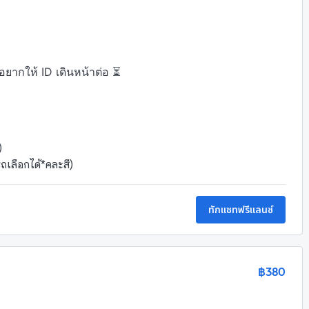
อยากให้ ID เดินหน้าต่อ ⏳
)
รถเลือกได้*คละสี)
ทักแชทฟรีแลนซ์
฿380