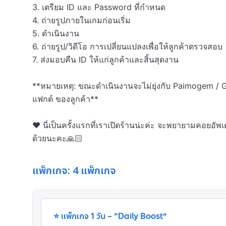
3. เตรียม ID และ Password ที่กำหนด

4. ถ่ายรูปภายในเกมก่อนเริ่ม

5. ดำเนินงาน

6. ถ่ายรูป/วิดีโอ การเปลี่ยนแปลงเพื่อให้ลูกค้าตรวจสอบ

7. ส่งมอบคืน ID ให้แก่ลูกค้าและสิ้นสุดงาน

**หมายเหตุ: ขณะดำเนินงานจะไม่ยุ่งกับ Paimogem / Ge
แฟกต์ ของลูกค้า**

❤️ นี่เป็นครั้งแรกที่เราเปิดร้านน่ะค่ะ จะพยายามคอย
ด้วยนะคะ🙏🏻
แพ็กเกจ: 4 แพ็กเกจ
⭐ แพ็กเกจ 1 วัน – “Daily Boost”