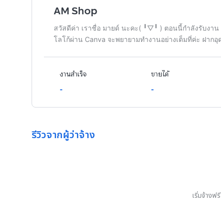
AM Shop
สวัสดีค่า เราชื่อ มายด์ นะคะ(⁠ ⁠╹⁠▽⁠╹⁠ ) ตอนนี้กำลังรั
⭐ แพ็กเกจ 30 วัน – “Monthly Mastery”
โลโก้ผ่าน Canva จะพยายามทำงานอย่างเต็มที่ค่ะ ฝากอุ
ระยะเวลาในการทำงาน
30
วัน
งานสำเร็จ
ขายได้
💰 ราคาเริ่มต้น 1,500 บาท

-
-
💡 เหมาะสำหรับคนที่อยากพัฒนา ID แบบจัดเต็มคร
**อาจแนบรายละเอียดในแชทอีกครั้งเพื่อความเข้าใจ
รีวิวจากผู้ว่าจ้าง
สิ่งที่ลูกค้าจะได้รับ
•
ทำเควสประจำวัน + รับของ, ทำเควส BP รายวัน รายส
•
ทำเควสชื่อเสียงจนจบ 1 เมือง(สามารถเลือกได้)
•
ลงเล่นเควสเทพเจ้า / ตำนาน / แฮงเอาต์ / เควสโลก / อ
•
ลงเล่น Abyss / โรงละคร / ศึกเดือดแดนเร้นลับ(เท่าท
เริ่มจ้างฟ
•
เปิดแมพและจุดเทเลพอร์ต(ใหญ่+เล็ก) หากยังเปิดไม
•
สำรวจแมพครบ 100% จำนวน 5 พื้นที่(พร้อมเก็บกล่อ