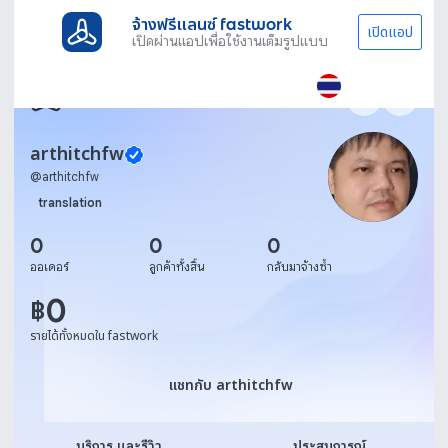
จ้างฟรีแลนซ์ fastwork
เปิดแอป
เปิดผ่านแอปเพื่อใช้งานเต็มรูปแบบ
arthitchfw
@
arthitchfw
translation
0
0
0
ออเดอร์
ลูกค้าทั้งสิ้น
กลับมาจ้างซ้ำ
0
฿
รายได้ทั้งหมดใน fastwork
แชทกับ arthitchfw
แชทกับ arthitchfw
บริการ และรีวิว
ประสบการณ์