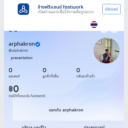
จ้างฟรีแลนซ์ fastwork
เปิดแอป
เปิดผ่านแอปเพื่อใช้งานเต็มรูปแบบ
arphakron
@
arphakron
presentation
0
0
0
ออเดอร์
ลูกค้าทั้งสิ้น
กลับมาจ้างซ้ำ
0
฿
รายได้ทั้งหมดใน fastwork
แชทกับ arphakron
แชทกับ arphakron
บริการ และรีวิว
ประสบการณ์