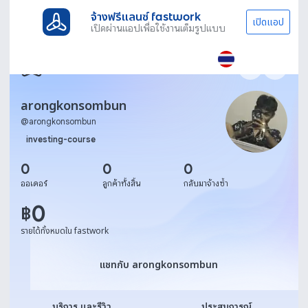
จ้างฟรีแลนซ์ fastwork
เปิดแอป
เปิดผ่านแอปเพื่อใช้งานเต็มรูปแบบ
arongkonsombun
@
arongkonsombun
investing-course
0
0
0
ออเดอร์
ลูกค้าทั้งสิ้น
กลับมาจ้างซ้ำ
0
฿
รายได้ทั้งหมดใน fastwork
แชทกับ arongkonsombun
แชทกับ arongkonsombun
บริการ และรีวิว
ประสบการณ์