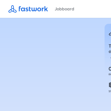
Jobboard
อ
ร