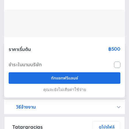
฿500
ราคาเริ่มต้น
ชำระในนามบริษัท
ทักแชทฟรีแลนซ์
คุณจะยังไม่เสียค่าใช้จ่าย
วิธีจ้างงาน
Fastwork เป็นตัวกลางถือเงินของคุณ เพื่อความปลอดภัย และฟรีแลนซ์จะได้รับเงิน หลังจากผู้ว่าจ้างจะกดอนุมัติงานแล้วเท่านั้น!
ทักแชทเพื่อคุยรายละเอียดและบรีฟงานกับฟรีแลนซ์ได้ทันทีโดยไม่มีค่าใช้จ่าย
ตกลงจ้างงาน โดยขอใบเสนอราคากับฟรีแลนซ์ ตรวจสอบรายละเอียดและชำระเงินได้ทันที
เมื่อฟรีแลนซ์ทำงานตามข้อตกลงและส่งงานขั้น สุดท้ายแล้ว ผู้จ้างสามารถตรวจสอบ ขอแก้ไขหรืออนุมัติได้ตามข้อตกลง
Tatargracias
ดูโปรไฟล์