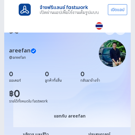
จ้างฟรีแลนซ์ fastwork
เปิดแอป
เปิดผ่านแอปเพื่อใช้งานเต็มรูปแบบ
areefan
@
areefan
0
0
0
ออเดอร์
ลูกค้าทั้งสิ้น
กลับมาจ้างซ้ำ
0
฿
รายได้ทั้งหมดใน fastwork
แชทกับ areefan
แชทกับ areefan
บริการ และรีวิว
ประสบการณ์