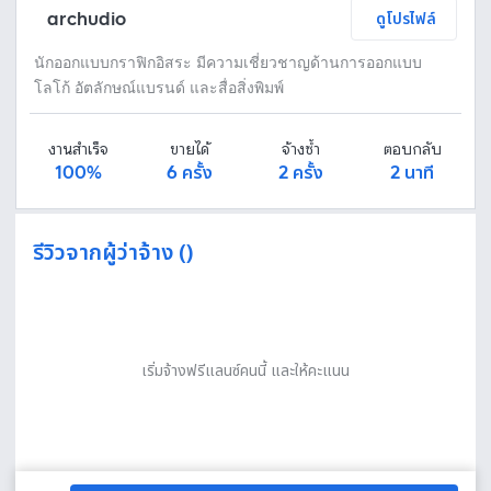
archudio
ดูโปรไฟล์
นักออกแบบกราฟิกอิสระ มีความเชี่ยวชาญด้านการออกแบบ
โลโก้ อัตลักษณ์แบรนด์ และสื่อสิ่งพิมพ์
งานสำเร็จ
ขายได้
จ้างซ้ำ
ตอบกลับ
100%
6 ครั้ง
2 ครั้ง
2 นาที
รีวิวจากผู้ว่าจ้าง ()
เริ่มจ้างฟรีแลนซ์คนนี้ และให้คะแนน