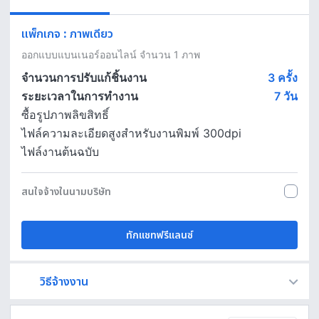
แพ็กเกจ
:
ภาพเดียว
ออกแบบแบนเนอร์ออนไลน์ จำนวน 1 ภาพ
จำนวนการปรับแก้ชิ้นงาน
3 ครั้ง
ระยะเวลาในการทำงาน
7
วัน
ซื้อรูปภาพลิขสิทธิ์
ไฟล์ความละเอียดสูงสำหรับงานพิมพ์ 300dpi
ไฟล์งานต้นฉบับ
สนใจจ้างในนามบริษัท
ทักแชทฟรีแลนซ์
วิธีจ้างงาน
Fastwork เป็นตัวกลางถือเงินของคุณ เพื่อความปลอดภัย และฟรีแลนซ์จะได้รับเงิน หลังจากผู้ว่าจ้างจะกดอนุมัติงานแล้วเท่านั้น!
ทักแชทเพื่อคุยรายละเอียดและบรีฟงานกับฟรีแลนซ์ได้ทันทีโดยไม่มีค่าใช้จ่าย
ตกลงจ้างงาน โดยขอใบเสนอราคากับฟรีแลนซ์ ตรวจสอบรายละเอียดและชำระเงินได้ทันที
เมื่อฟรีแลนซ์ทำงานตามข้อตกลงและส่งงานขั้น สุดท้ายแล้ว ผู้จ้างสามารถตรวจสอบ ขอแก้ไขหรืออนุมัติได้ตามข้อตกลง