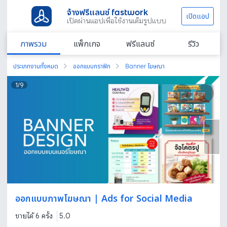
จ้างฟรีแลนซ์ fastwork
เปิดแอป
เปิดผ่านแอปเพื่อใช้งานเต็มรูปแบบ
ภาพรวม
แพ็กเกจ
ฟรีแลนซ์
รีวิว
ประเภทงานทั้งหมด
ออกแบบกราฟิก
Banner โฆษณา
1
/
9
ออกแบบภาพโฆษณา | Ads for Social Media
ขายได้ 6 ครั้ง
5.0