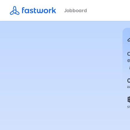
Jobboard
O
อ
ร