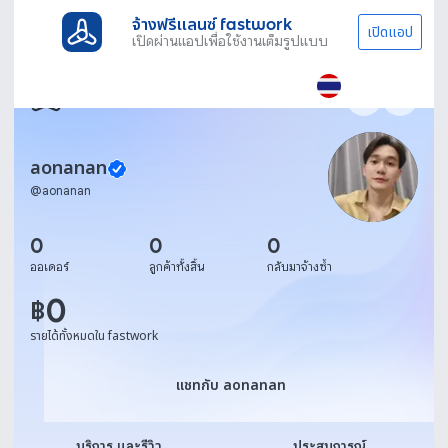
จ้างฟรีแลนซ์ fastwork
เปิดแอป
เปิดผ่านแอปเพื่อใช้งานเต็มรูปแบบ
aonanan
@
aonanan
0
0
0
ออเดอร์
ลูกค้าทั้งสิ้น
กลับมาจ้างซ้ำ
0
฿
รายได้ทั้งหมดใน fastwork
แชทกับ aonanan
แชทกับ aonanan
บริการ และรีวิว
ประสบการณ์