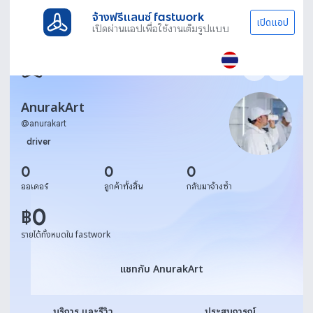
จ้างฟรีแลนซ์ fastwork
เปิดแอป
เปิดผ่านแอปเพื่อใช้งานเต็มรูปแบบ
AnurakArt
@
anurakart
driver
0
0
0
ออเดอร์
ลูกค้าทั้งสิ้น
กลับมาจ้างซ้ำ
0
฿
รายได้ทั้งหมดใน fastwork
แชทกับ AnurakArt
แชทกับ AnurakArt
บริการ และรีวิว
ประสบการณ์