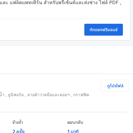
 และ แฟล็ตแพทเทิร์น สำหรับพรีเซ้นท์และส่งช่าง ไฟล์ PDF , 
ทักแชทฟรีแลนซ์
ดูโปรไฟล์
น้ำ , ยูนิฟอร์ม , ลายผ้าวาดมือและคอมฯ , กราฟฟิค
จ้างซ้ำ
ตอบกลับ
2 ครั้ง
1 นาที