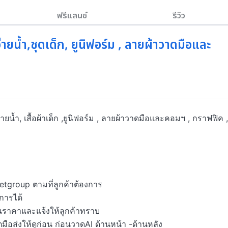
ฟรีแลนซ์
รีวิว
ายน้ำ,ชุดเด็ก, ยูนิฟอร์ม , ลายผ้าวาดมือและ
ยน้ำ, เสื้อผ้าเด็ก ,ยูนิฟอร์ม , ลายผ้าวาดมือและคอมฯ , กราฟฟิค , 
etgroup ตามที่ลูกค้าต้องการ

ารได้

มินราคาและแจ้งให้ลูกค้าทราบ

็ตมือส่งให้ดูก่อน ก่อนวาดAI ด้านหน้า -ด้านหลัง
