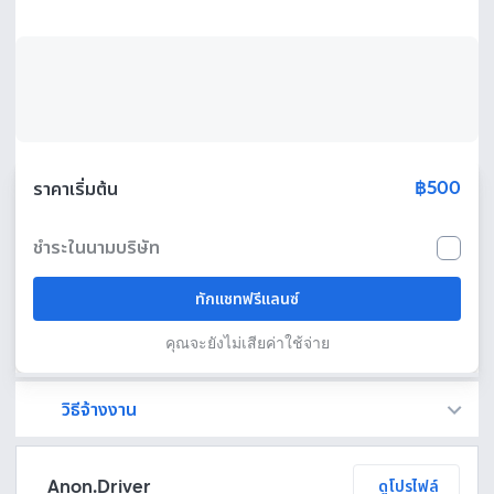
฿500
ราคาเริ่มต้น
ชำระในนามบริษัท
ทักแชทฟรีแลนซ์
คุณจะยังไม่เสียค่าใช้จ่าย
วิธีจ้างงาน
Fastwork เป็นตัวกลางถือเงินของคุณ เพื่อความปลอดภัย และฟรีแลนซ์จะได้รับเงิน หลังจากผู้ว่าจ้างจะกดอนุมัติงานแล้วเท่านั้น!
ทักแชทเพื่อคุยรายละเอียดและบรีฟงานกับฟรีแลนซ์ได้ทันทีโดยไม่มีค่าใช้จ่าย
ตกลงจ้างงาน โดยขอใบเสนอราคากับฟรีแลนซ์ ตรวจสอบรายละเอียดและชำระเงินได้ทันที
เมื่อฟรีแลนซ์ทำงานตามข้อตกลงและส่งงานขั้น สุดท้ายแล้ว ผู้จ้างสามารถตรวจสอบ ขอแก้ไขหรืออนุมัติได้ตามข้อตกลง
Anon.Driver
ดูโปรไฟล์