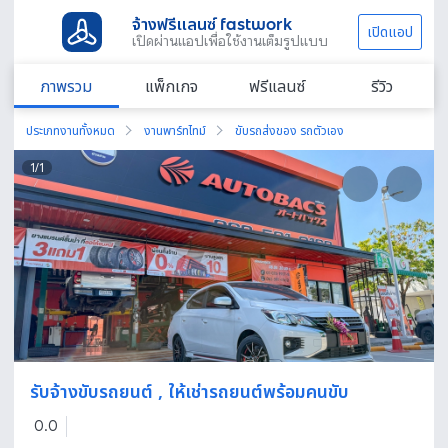
จ้างฟรีแลนซ์ fastwork
เปิดแอป
เปิดผ่านแอปเพื่อใช้งานเต็มรูปแบบ
ภาพรวม
แพ็กเกจ
ฟรีแลนซ์
รีวิว
ประเภทงานทั้งหมด
งานพาร์ทไทม์
ขับรถส่งของ รถตัวเอง
1
/
1
รับจ้างขับรถยนต์ , ให้เช่ารถยนต์พร้อมคนขับ
0.0