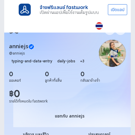
จ้างฟรีแลนซ์ fastwork
เปิดแอป
เปิดผ่านแอปเพื่อใช้งานเต็มรูปแบบ
anniejs
@
anniejs
typing-and-data-entry
daily-jobs
+
3
0
0
0
ออเดอร์
ลูกค้าทั้งสิ้น
กลับมาจ้างซ้ำ
0
฿
รายได้ทั้งหมดใน fastwork
แชทกับ anniejs
แชทกับ anniejs
บริการ และรีวิว
ประสบการณ์