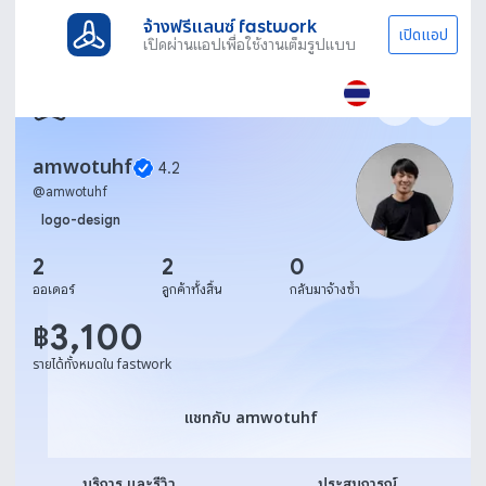
จ้างฟรีแลนซ์ fastwork
เปิดแอป
เปิดผ่านแอปเพื่อใช้งานเต็มรูปแบบ
amwotuhf
4.2
@
amwotuhf
logo-design
2
2
0
ออเดอร์
ลูกค้าทั้งสิ้น
กลับมาจ้างซ้ำ
3,100
฿
รายได้ทั้งหมดใน fastwork
แชทกับ amwotuhf
แชทกับ amwotuhf
บริการ และรีวิว
ประสบการณ์