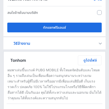
สนใจจ้างในนามบริษัท
ทักแชทฟรีแลนซ์
วิธีจ้างงาน
Fastwork เป็นตัวกลางถือเงินของคุณ เพื่อความปลอดภัย และฟรีแลนซ์จะได้รับเงิน หลังจากผู้ว่าจ้างจะกดอนุมัติงานแล้วเท่านั้น!
ทักแชทเพื่อคุยรายละเอียดและบรีฟงานกับฟรีแลนซ์ได้ทันทีโดยไม่มีค่าใช้จ่าย
ตกลงจ้างงาน โดยขอใบเสนอราคากับฟรีแลนซ์ ตรวจสอบรายละเอียดและชำระเงินได้ทันที
เมื่อฟรีแลนซ์ทำงานตามข้อตกลงและส่งงานขั้น สุดท้ายแล้ว ผู้จ้างสามารถตรวจสอบ ขอแก้ไขหรืออนุมัติได้ตามข้อตกลง
Tonhom
ดูโปรไฟล์
ผมพาเล่นขึ้นเเรงค์ PUBG MOBILE ทั้งโหมดจัดอันดับและโหมด
อื่น ๆ รวมถึงเล่นเป็นเพื่อนเพื่อความสนุกสนานระหว่างเกม
เหมาะสำหรับผู้ที่ไม่มีเวลาหรืออยากมีเพื่อนเล่นฝีมือดี เก็บแรง
รวดเร็ว ปลอดภัย 100% ไม่ใช้โปรแกรมโกงหรือวิธีที่ผิดกติกา
สื่อสารได้ดี เป็นกันเอง คุยได้ทั้งระหว่างเล่นและนอกเกม มั่นใจได้
ว่าคุณจะได้ทั้งแรงค์และความสนุกกลับไป