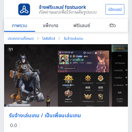
จ้างฟรีแลนซ์ fastwork
เปิดแอป
เปิดผ่านแอปเพื่อใช้งานเต็มรูปแบบ
ภาพรวม
แพ็กเกจ
ฟรีแลนซ์
รีวิว
ประเภทงานทั้งหมด
ไลฟ์สไตล์
รับจ้างเล่นเกม
1
/
1
รับจ้างเล่นเกม / เป็นเพื่อนเล่นเกม
0.0