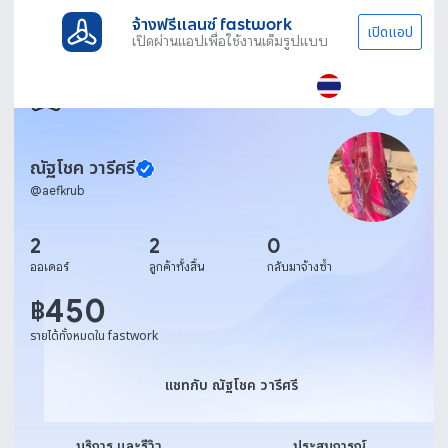
จ้างฟรีแลนซ์ fastwork
เปิดแอป
เปิดผ่านแอปเพื่อใช้งานเต็มรูปแบบ
ณัฐโชค วารีศรี
@
aefkrub
2
2
0
ออเดอร์
ลูกค้าทั้งสิ้น
กลับมาจ้างซ้ำ
450
฿
รายได้ทั้งหมดใน fastwork
แชทกับ ณัฐโชค วารีศรี
แชทกับ ณัฐโชค วารีศรี
บริการ และรีวิว
ประสบการณ์