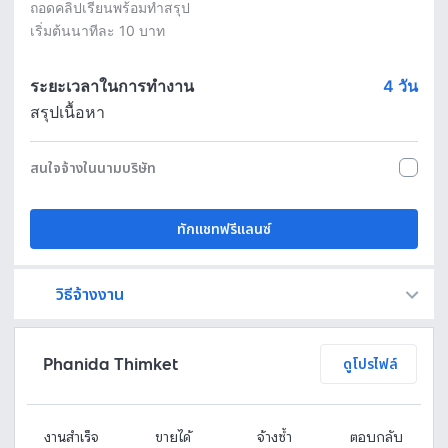
ถอดคลิปเรียนพร้อมทำสรุป

เริ่มต้นนาทีละ 10 บาท

ระยะเวลาในการทำงาน
4
วัน
สรุปเนื้อหา
สนใจจ้างในนามบริษัท
ทักแชทฟรีแลนซ์
วิธีจ้างงาน
Fastwork เป็นตัวกลางถือเงินของคุณ เพื่อความปลอดภัย และฟรีแลนซ์จะได้รับเงิน หลังจากผู้ว่าจ้างจะกดอนุมัติงานแล้วเท่านั้น!
ทักแชทเพื่อคุยรายละเอียดและบรีฟงานกับฟรีแลนซ์ได้ทันทีโดยไม่มีค่าใช้จ่าย
ตกลงจ้างงาน โดยขอใบเสนอราคากับฟรีแลนซ์ ตรวจสอบรายละเอียดและชำระเงินได้ทันที
เมื่อฟรีแลนซ์ทำงานตามข้อตกลงและส่งงานขั้น สุดท้ายแล้ว ผู้จ้างสามารถตรวจสอบ ขอแก้ไขหรืออนุมัติได้ตามข้อตกลง
Phanida Thimket
ดูโปรไฟล์
งานสำเร็จ
ขายได้
จ้างซ้ำ
ตอบกลับ