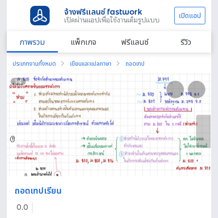
จ้างฟรีแลนซ์ fastwork
เปิดแอป
เปิดผ่านแอปเพื่อใช้งานเต็มรูปแบบ
ภาพรวม
แพ็กเกจ
ฟรีแลนซ์
รีวิว
ประเภทงานทั้งหมด
เขียนและแปลภาษา
ถอดเทป
1
/
4
ถอดเทปเรียน
0.0