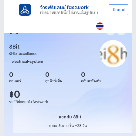
จ้างฟรีแลนซ์ fastwork
เปิดแอป
เปิดผ่านแอปเพื่อใช้งานเต็มรูปแบบ
8Bit
@
8bitexcellence
electrical-system
0
0
0
ออเดอร์
ลูกค้าทั้งสิ้น
กลับมาจ้างซ้ำ
0
฿
รายได้ทั้งหมดใน fastwork
แชทกับ 8Bit
แชทกับ 8Bit
ตอบกลับภายใน ~28 วัน