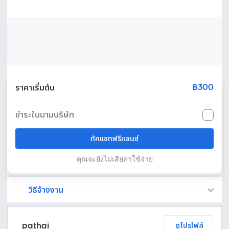
฿300
ราคาเริ่มต้น
ชำระในนามบริษัท
ทักแชทฟรีแลนซ์
คุณจะยังไม่เสียค่าใช้จ่าย
วิธีจ้างงาน
Fastwork เป็นตัวกลางถือเงินของคุณ เพื่อความปลอดภัย และฟรีแลนซ์จะได้รับเงิน หลังจากผู้ว่าจ้างจะกดอนุมัติงานแล้วเท่านั้น!
ทักแชทเพื่อคุยรายละเอียดและบรีฟงานกับฟรีแลนซ์ได้ทันทีโดยไม่มีค่าใช้จ่าย
ตกลงจ้างงาน โดยขอใบเสนอราคากับฟรีแลนซ์ ตรวจสอบรายละเอียดและชำระเงินได้ทันที
เมื่อฟรีแลนซ์ทำงานตามข้อตกลงและส่งงานขั้น สุดท้ายแล้ว ผู้จ้างสามารถตรวจสอบ ขอแก้ไขหรืออนุมัติได้ตามข้อตกลง
pathai
ดูโปรไฟล์