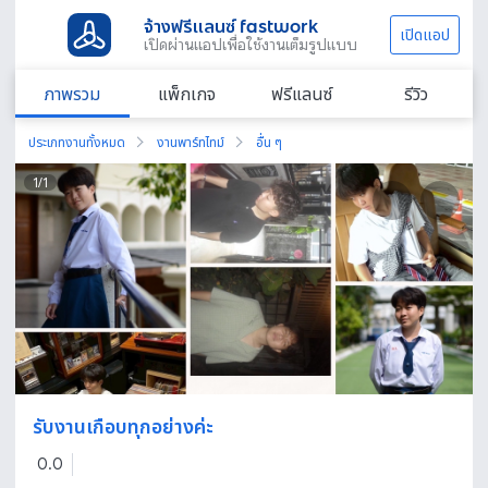
จ้างฟรีแลนซ์ fastwork
เปิดแอป
เปิดผ่านแอปเพื่อใช้งานเต็มรูปแบบ
ภาพรวม
แพ็กเกจ
ฟรีแลนซ์
รีวิว
ประเภทงานทั้งหมด
งานพาร์ทไทม์
อื่น ๆ
1
/
1
รับงานเกือบทุกอย่างค่ะ
0.0