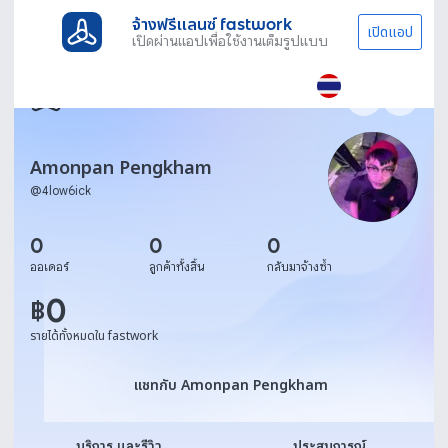
จ้างฟรีแลนซ์ fastwork
เปิดแอป
เปิดผ่านแอปเพื่อใช้งานเต็มรูปแบบ
Amonpan Pengkham
@
4low6ick
0
0
0
ออเดอร์
ลูกค้าทั้งสิ้น
กลับมาจ้างซ้ำ
0
฿
รายได้ทั้งหมดใน fastwork
แชทกับ Amonpan Pengkha
แชทกับ Amonpan Pengkham
บริการ และรีวิว
ประสบการณ์