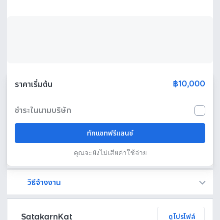
฿10,000
ราคาเริ่มต้น
ชำระในนามบริษัท
ทักแชทฟรีแลนซ์
คุณจะยังไม่เสียค่าใช้จ่าย
วิธีจ้างงาน
Fastwork เป็นตัวกลางถือเงินของคุณ เพื่อความปลอดภัย และฟรีแลนซ์จะได้รับเงิน หลังจากผู้ว่าจ้างจะกดอนุมัติงานแล้วเท่านั้น!
ทักแชทเพื่อคุยรายละเอียดและบรีฟงานกับฟรีแลนซ์ได้ทันทีโดยไม่มีค่าใช้จ่าย
ตกลงจ้างงาน โดยขอใบเสนอราคากับฟรีแลนซ์ ตรวจสอบรายละเอียดและชำระเงินได้ทันที
เมื่อฟรีแลนซ์ทำงานตามข้อตกลงและส่งงานขั้น สุดท้ายแล้ว ผู้จ้างสามารถตรวจสอบ ขอแก้ไขหรืออนุมัติได้ตามข้อตกลง
SatakarnKat
ดูโปรไฟล์