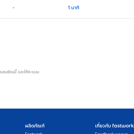
-
1 นาที
รีแลนซ์คนนี้ และให้คะแนน
ผลิตภัณฑ์
เกี่ยวกับ fastwork