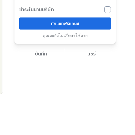
ชำระในนามบริษัท
ทักแชทฟรีแลนซ์
คุณจะยังไม่เสียค่าใช้จ่าย
บันทึก
แชร์