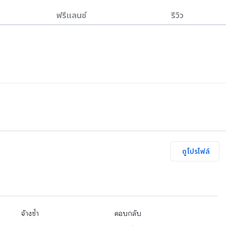
ฟรีแลนซ์
รีวิว
ดูโปรไฟล์
จ้างซ้ำ
ตอบกลับ