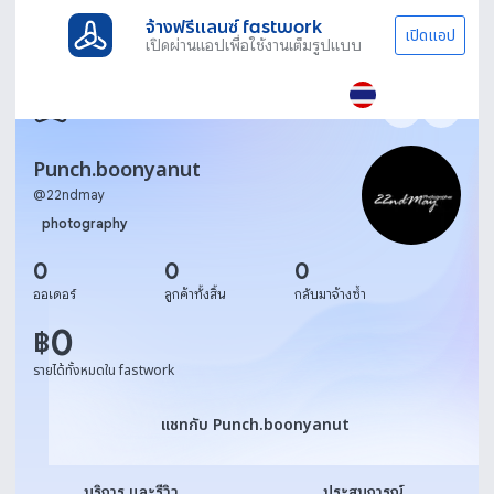
จ้างฟรีแลนซ์ fastwork
เปิดแอป
เปิดผ่านแอปเพื่อใช้งานเต็มรูปแบบ
Punch.boonyanut
@
22ndmay
photography
0
0
0
ออเดอร์
ลูกค้าทั้งสิ้น
กลับมาจ้างซ้ำ
0
฿
รายได้ทั้งหมดใน fastwork
แชทกับ Punch.boonyanut
แชทกับ Punch.boonyanut
บริการ และรีวิว
ประสบการณ์